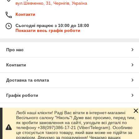
вул.Шевченко, 31, Чернігів, Україна
Контакти
Сьогодні працює з 10:00 до 18:00
Показати весь графік роботи
Про нас
Контакти
Доставка та оплата
Графік роботи
Повна версія сайту
Любі наші клієнти! Раді Вас вітати в інтернет-магазині
Весільного салону "Ніколь"! Дуже вас просимо, перед тим,
як зробити замовлення на сайті, узгодьте всі деталі по
Сайт створено на маркетплейсі
Prom.ua
телефону +38(097)386-17-21 (Viber/Telegram). Особливо
це стосується такого товару, який вам може не підійти за
розміром. Дякуємо за поразуміння! Чекаємо ваших