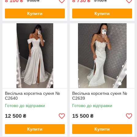
8 100
8 730
₴
₴
9 000 ₴
9 700 ₴
Купити
Купити
Весільна корсетна сукня №
Весільна корсетна сукня №
C2640
С2639
Готово до відправки
Готово до відправки
12 500
15 500
₴
₴
Купити
Купити