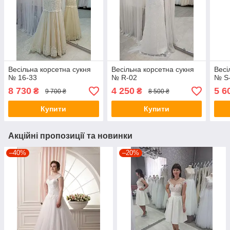
Весільна корсетна сукня
Весільна корсетна сукня
Весі
№ 16-33
№ R-02
№ S
8 730
4 250
5 6
₴
₴
9 700 ₴
8 500 ₴
Купити
Купити
Акційні пропозиції та новинки
–40%
–20%