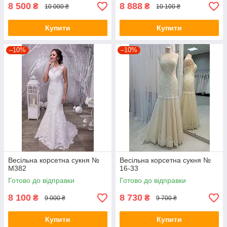
8 500
8 888
₴
₴
10 000 ₴
10 100 ₴
Купити
Купити
–10%
–10%
Весільна корсетна сукня №
Весільна корсетна сукня №
M382
16-33
Готово до відправки
Готово до відправки
8 100
8 730
₴
₴
9 000 ₴
9 700 ₴
Купити
Купити