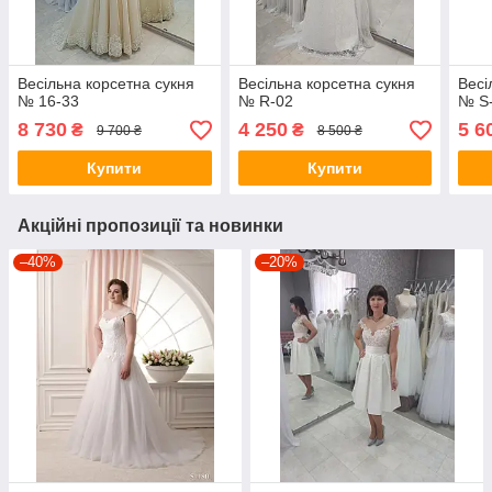
Весільна корсетна сукня
Весільна корсетна сукня
Весі
№ 16-33
№ R-02
№ S
8 730
4 250
5 6
₴
₴
9 700 ₴
8 500 ₴
Купити
Купити
Акційні пропозиції та новинки
–40%
–20%