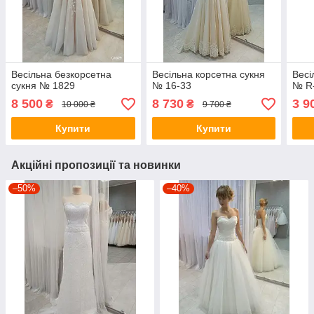
Весільна безкорсетна
Весільна корсетна сукня
Весі
сукня № 1829
№ 16-33
№ R
8 500
8 730
3 9
₴
₴
10 000 ₴
9 700 ₴
Купити
Купити
Акційні пропозиції та новинки
–50%
–40%