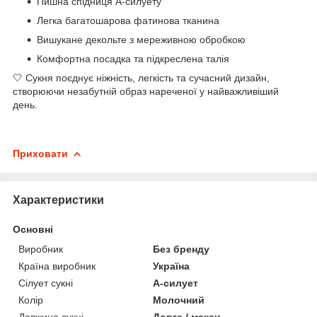
Пишна спідниця А-силуету
Легка багатошарова фатинова тканина
Вишукане декольте з мереживною обробкою
Комфортна посадка та підкреслена талія
🤍 Сукня поєднує ніжність, легкість та сучасний дизайн,
створюючи незабутній образ нареченої у найважливіший
день.
Приховати
Характеристики
Основні
Виробник
Без бренду
Країна виробник
Україна
Сілует сукні
А-силует
Колір
Молочний
Довжина сукні
Довге / макси