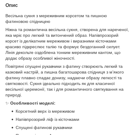
Опис
Весільна сукня з мереживним корсетом та пишною
фатиновою спідницею
Ніжна та романтична весільна сукня, створена для нареченої,
яка мріє про легкий та витончений образ. Напівпрозорий
корсет із делікатним мереживом і виразними кісточками
красиво підкреслює талію та формує бездоганний силует.
Лінія декольте оздоблена тонким мереживним кантом, що
додає образу особливої жіночності.
Повітряні спущені рукавчики з фатину створюють легкий та
казковий настрій, а пишна багатошарова спідниця з м’якого
фатину плавно спадає донизу, надаючи образу легкості та
святковості. Сукня ідеально підходить як для класичної
весільної церемонії, так і для романтичного святкування на
природі.
✨
Особливості моделі:
Корсетний верх із мереживом
Напівпрозорий ліф із кісточками
Спущені фатинові рукавчики