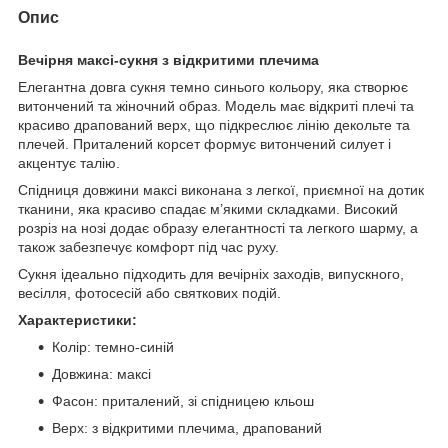
Опис
Вечірня максі-сукня з відкритими плечима
Елегантна довга сукня темно синього кольору, яка створює
витончений та жіночний образ. Модель має відкриті плечі та
красиво драпований верх, що підкреслює лінію декольте та
плечей. Приталений корсет формує витончений силует і
акцентує талію.
Спідниця довжини максі виконана з легкої, приємної на дотик
тканини, яка красиво спадає м’якими складками. Високий
розріз на нозі додає образу елегантності та легкого шарму, а
також забезпечує комфорт під час руху.
Сукня ідеально підходить для вечірніх заходів, випускного,
весілля, фотосесій або святкових подій.
Характеристики:
Колір: темно-синій
Довжина: максі
Фасон: приталений, зі спідницею кльош
Верх: з відкритими плечима, драпований