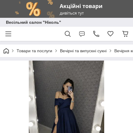
Весільний салон "Ніколь"
Товари та послуги
Вечірні та випускні сукні
Вечірня к