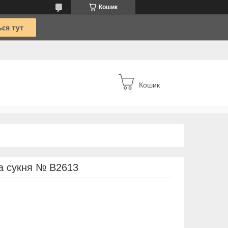
Кошик
Кошик
на сукня № В2613