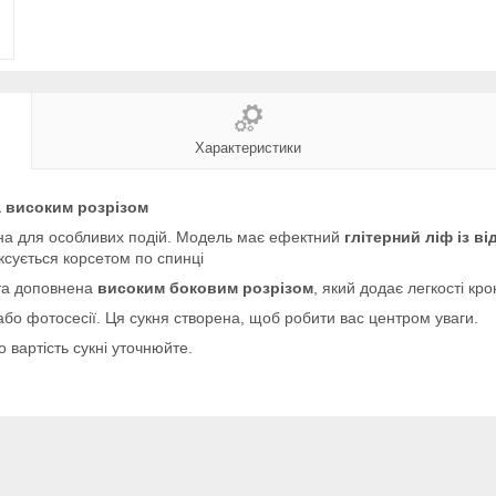
Характеристики
та високим розрізом
ена для особливих подій. Модель має ефектний
глітерний ліф із в
ксується корсетом по спинці
 та доповнена
високим боковим розрізом
, який додає легкості кр
або фотосесії. Ця сукня створена, щоб робити вас центром уваги.
о вартість сукні уточнюйте.