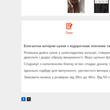
Опис
Елегантна вечірня сукня з відкритими плечима 
Розкішна довга сукня у шоколадному кольорі, створ
декольте і додає образу вишуканості. Верх щільно фі
Спідниця з напиленням блиску м’яко спадає донизу
Ідеально підійде для випускного, урочистого вечора 
Замовити можна у розмірах від 38го до 48го. Від 50-г