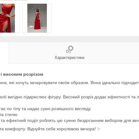
Характеристики
 і високим розрізом
ок, які хочуть зачаровувати своїм образом. Вона ідеально підходит
лії вигідно підкреслює фігуру. Високий розріз додає ефектності та 
ає по тілу та надає сукні розкішного вигляду.
та стилю.
ки та ефектний поділ роблять цю сукню бездоганним вибором для веч
і та комфорту. Відчуйте себе королевою вечора! ✨