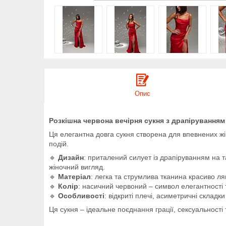
Опис
Розкішна червона вечірня сукня з драпіруванням
Ця елегантна довга сукня створена для впевнених жін
подій.
🔹
Дизайн
: приталений силует із драпіруванням на та
жіночний вигляд.
🔹
Матеріал
: легка та струмлива тканина красиво ляг
🔹
Колір
: насичний червоний – символ елегантності 
🔹
Особливості
: відкриті плечі, асиметричні склад
Ця сукня – ідеальне поєднання грації, сексуальност