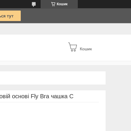
Кошик
Кошик
вій основі Fly Bra чашка С