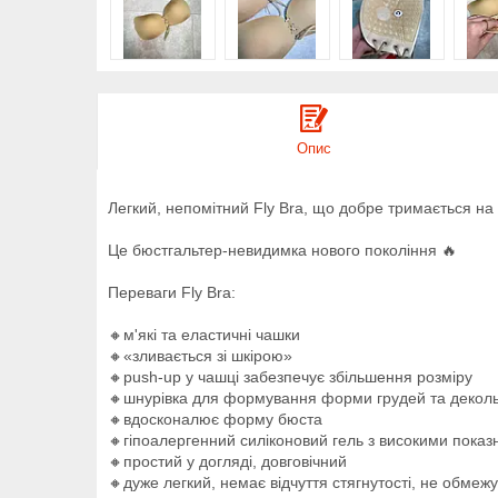
Опис
Легкий, непомітний Fly Bra, що добре тримається на 
Це бюстгальтер-невидимка нового покоління 🔥
Переваги Fly Bra:
🔸️м'які та еластичні чашки
🔸️«зливається зі шкірою»
🔸️push-up у чашці забезпечує збільшення розміру
🔸️шнурівка для формування форми грудей та декол
🔸️вдосконалює форму бюста
🔸️гіпоалергенний силіконовий гель з високими пока
🔸️простий у догляді, довговічний
🔸️дуже легкий, немає відчуття стягнутості, не обмеж