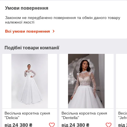
Умови повернення
Законом не передбачено повернення та обмін даного товару
належної якості
Всі умови повернення
Подібні товари компанії
Весільна корсетна сукня
Весільна корсетна сукня
Весі
"Delicia"
"Dentella"
"Jefr
24 380
24 380
від
₴
від
₴
від