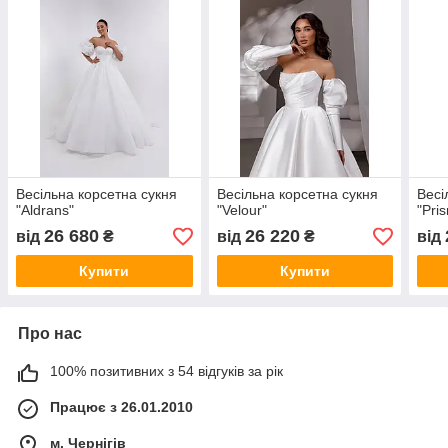
Весільна корсетна сукня
Весільна корсетна сукня
Весі
"Aldrans"
"Velour"
"Pri
26 680
26 220
від
₴
від
₴
від
Купити
Купити
Про нас
100% позитивних з 54 відгуків за рік
Працює з 26.01.2010
м. Чернігів