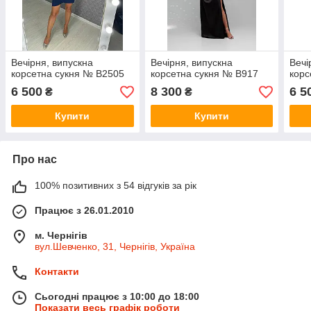
Вечірня, випускна
Вечірня, випускна
Вечі
корсетна сукня № В2505
корсетна сукня № В917
корс
6 500
8 300
6 5
₴
₴
Купити
Купити
Про нас
100% позитивних з 54 відгуків за рік
Працює з 26.01.2010
м. Чернігів
вул.Шевченко, 31, Чернігів, Україна
Контакти
Сьогодні працює з 10:00 до 18:00
Показати весь графік роботи