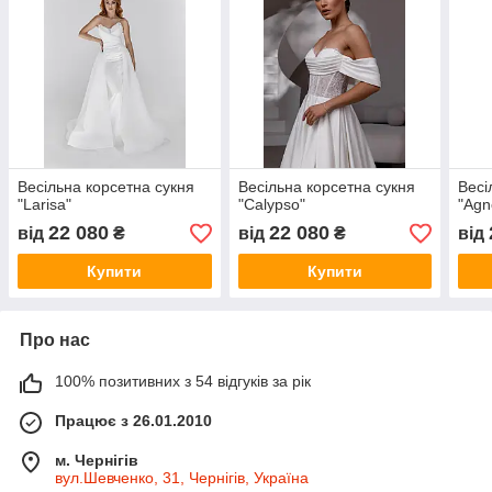
Весільна корсетна сукня
Весільна корсетна сукня
Весі
"Larisa"
"Calypso"
"Agn
22 080
22 080
від
₴
від
₴
від
Купити
Купити
Про нас
100% позитивних з 54 відгуків за рік
Працює з 26.01.2010
м. Чернігів
вул.Шевченко, 31, Чернігів, Україна