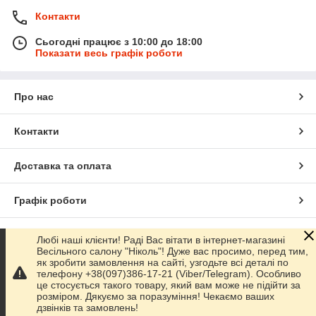
Контакти
Сьогодні працює з 10:00 до 18:00
Показати весь графік роботи
Про нас
Контакти
Доставка та оплата
Графік роботи
Повна версія сайту
Любі наші клієнти! Раді Вас вітати в інтернет-магазині
Весільного салону "Ніколь"! Дуже вас просимо, перед тим,
як зробити замовлення на сайті, узгодьте всі деталі по
Сайт створено на маркетплейсі
Prom.ua
телефону +38(097)386-17-21 (Viber/Telegram). Особливо
це стосується такого товару, який вам може не підійти за
розміром. Дякуємо за поразуміння! Чекаємо ваших
Політика конфіденційності
дзвінків та замовлень!