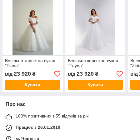
Весільна корсетна сукня
Весільна корсетна сукня
Весі
"Fiona"
"Fayna"
"Zlat
23 920
23 920
від
₴
від
₴
від
Купити
Купити
Про нас
100% позитивних з 55 відгуків за рік
Працює з 26.01.2010
м. Чернігів