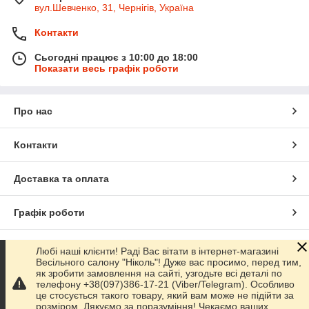
вул.Шевченко, 31, Чернігів, Україна
Контакти
Сьогодні працює з 10:00 до 18:00
Показати весь графік роботи
Про нас
Контакти
Доставка та оплата
Графік роботи
Повна версія сайту
Любі наші клієнти! Раді Вас вітати в інтернет-магазині
Весільного салону "Ніколь"! Дуже вас просимо, перед тим,
як зробити замовлення на сайті, узгодьте всі деталі по
Сайт створено на маркетплейсі
Prom.ua
телефону +38(097)386-17-21 (Viber/Telegram). Особливо
це стосується такого товару, який вам може не підійти за
розміром. Дякуємо за поразуміння! Чекаємо ваших