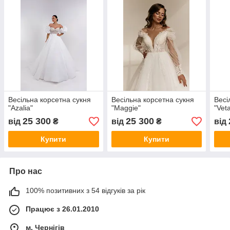
Весільна корсетна сукня
Весільна корсетна сукня
Весі
"Azalia"
"Maggie"
"Vet
25 300
25 300
від
₴
від
₴
від
Купити
Купити
Про нас
100% позитивних з 54 відгуків за рік
Працює з 26.01.2010
м. Чернігів