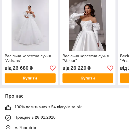
Весільна корсетна сукня
Весільна корсетна сукня
Весі
"Aldrans"
"Velour"
"Pri
26 680
26 220
від
₴
від
₴
від
Купити
Купити
Про нас
100% позитивних з 54 відгуків за рік
Працює з 26.01.2010
м. Чернігів