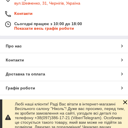
вул.Шевченко, 31, Чернігів, Україна
Контакти
Сьогодні працює з 10:00 до 18:00
Показати весь графік роботи
Про нас
Контакти
Доставка та оплата
Графік роботи
Повна версія сайту
Любі наші клієнти! Раді Вас вітати в інтернет-магазині
Весільного салону "Ніколь"! Дуже вас просимо, перед тим,
як зробити замовлення на сайті, узгодьте всі деталі по
Сайт створено на маркетплейсі
Prom.ua
телефону +38(097)386-17-21 (Viber/Telegram). Особливо
це стосується такого товару, який вам може не підійти за
розміром. Дякуємо за поразуміння! Чекаємо ваших