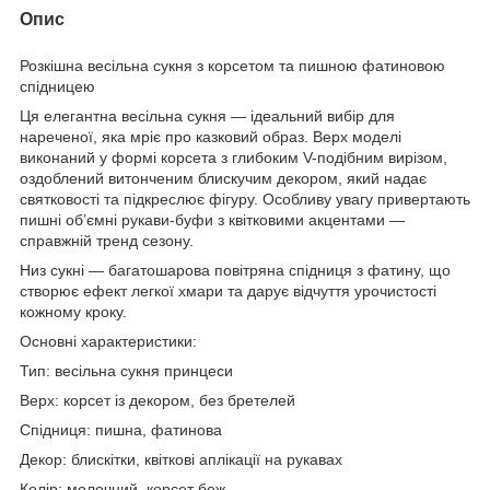
Опис
Розкішна весільна сукня з корсетом та пишною фатиновою
спідницею
Ця елегантна весільна сукня — ідеальний вибір для
нареченої, яка мріє про казковий образ. Верх моделі
виконаний у формі корсета з глибоким V-подібним вирізом,
оздоблений витонченим блискучим декором, який надає
святковості та підкреслює фігуру. Особливу увагу привертають
пишні об’ємні рукави-буфи з квітковими акцентами —
справжній тренд сезону.
Низ сукні — багатошарова повітряна спідниця з фатину, що
створює ефект легкої хмари та дарує відчуття урочистості
кожному кроку.
Основні характеристики:
Тип: весільна сукня принцеси
Верх: корсет із декором, без бретелей
Спідниця: пишна, фатинова
Декор: блискітки, квіткові аплікації на рукавах
Колір: молочний, корсет беж