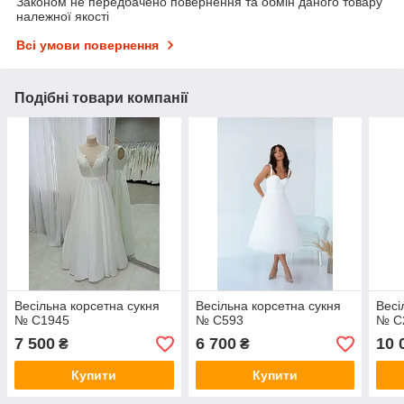
Законом не передбачено повернення та обмін даного товару
належної якості
Всі умови повернення
Подібні товари компанії
Весільна корсетна сукня
Весільна корсетна сукня
Весі
№ С1945
№ С593
№ С
7 500
6 700
10 
₴
₴
Купити
Купити