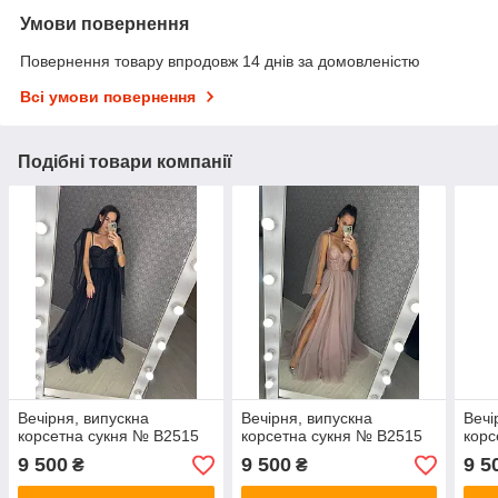
Умови повернення
Повернення товару впродовж 14 днів за домовленістю
Всі умови повернення
Подібні товари компанії
Вечірня, випускна
Вечірня, випускна
Вечі
корсетна сукня № В2515
корсетна сукня № В2515
корс
9 500
9 500
9 5
₴
₴