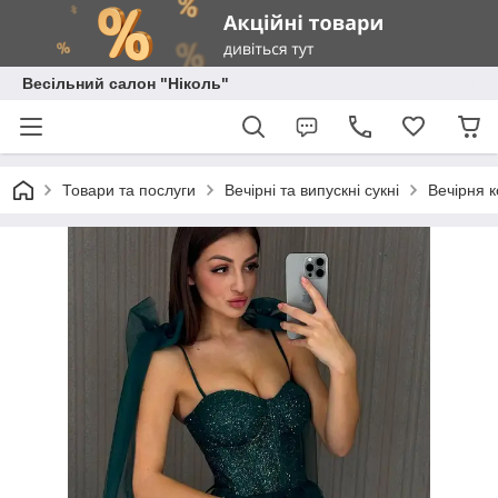
Весільний салон "Ніколь"
Товари та послуги
Вечірні та випускні сукні
Вечірня к