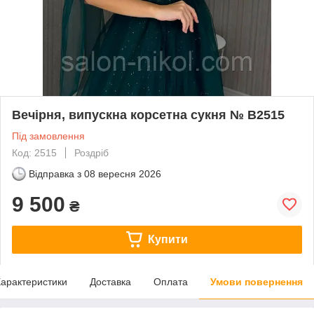
Вечірня, випускна корсетна сукня № В2515
Під замовлення
Код: 2515
Роздріб
Відправка з
08 вересня 2026
9 500
₴
Купити
арактеристики
Доставка
Оплата
Умови повернення