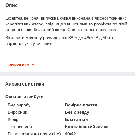
Опис
Ефектна вечірня, випускна сукня виконана з якісної тканини:
королівський атлас, спідниця з кишенями та розрізом по лівій
стороні ніжки, блакитний колір. Спинка: корсет шнурівка.
Замовити можна у розмірах від 38го до 48го. Від 50-го
вартість сукні уточнюйте.
Приховати
Характеристики
Основні атрибути
Вид виробу
Вечірнє плаття
Виробник
Без бренду
Колір
Блакитний
Тип тканини
Королівський атлас
Розмір жіночого одягу (UA)
40/42