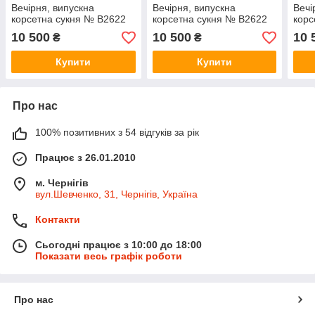
Вечірня, випускна
Вечірня, випускна
Вечі
корсетна сукня № В2622
корсетна сукня № В2622
корс
10 500
10 500
10 
₴
₴
Купити
Купити
Про нас
100% позитивних з 54 відгуків за рік
Працює з 26.01.2010
м. Чернігів
вул.Шевченко, 31, Чернігів, Україна
Контакти
Сьогодні працює з 10:00 до 18:00
Показати весь графік роботи
Про нас