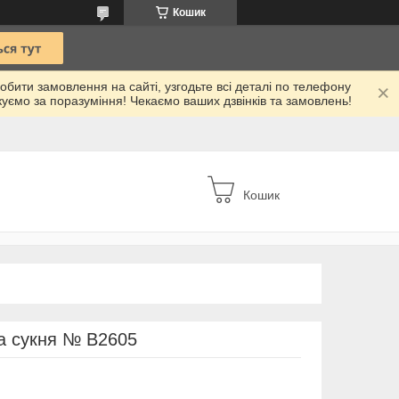
Кошик
робити замовлення на сайті, узгодьте всі деталі по телефону
куємо за поразуміння! Чекаємо ваших дзвінків та замовлень!
Кошик
на сукня № В2605