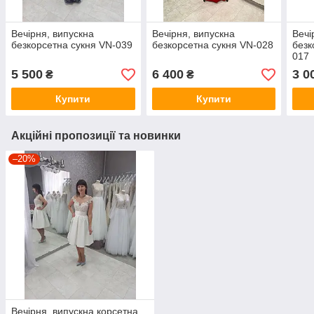
Вечірня, випускна
Вечірня, випускна
Вечі
безкорсетна сукня VN-039
безкорсетна сукня VN-028
безк
017
5 500
6 400
3 0
₴
₴
Купити
Купити
Акційні пропозиції та новинки
–20%
Вечірня, випускна корсетна