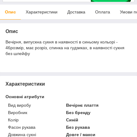
Опис
Характеристики
Доставка
Оплата
Умови п
Опис
Вечірня, випускна сукня в наявності в синьому кольорі -
46розмір, має розріз, спинка на гудзиках, в наявності сукня
без шлейфу
Характеристики
Основні атрибути
Вид виробу
Вечірнє плаття
Виробник
Без бренду
Колір
Синій
Фасон рукава
Без рукава
Довжина сукні
Довге / макси