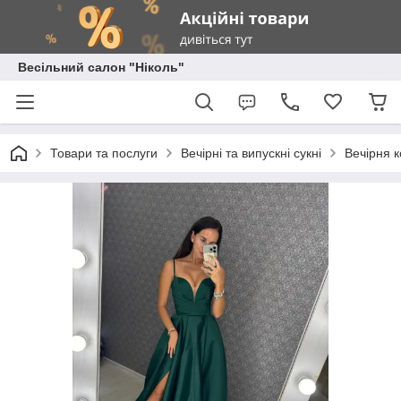
Весільний салон "Ніколь"
Товари та послуги
Вечірні та випускні сукні
Вечірня к