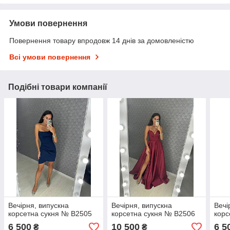
Умови повернення
Повернення товару впродовж 14 днів за домовленістю
Всі умови повернення
Подібні товари компанії
Вечірня, випускна
Вечірня, випускна
Вечі
корсетна сукня № В2505
корсетна сукня № В2506
корс
6 500
10 500
6 5
₴
₴