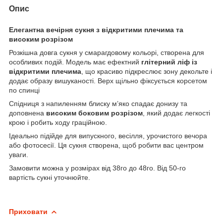
Опис
Елегантна вечірня сукня з відкритими плечима та
високим розрізом
Розкішна довга сукня у смарагдовому кольорі, створена для
особливих подій. Модель має ефектний
глітерний ліф із
відкритими плечима
, що красиво підкреслює зону декольте і
додає образу вишуканості. Верх щільно фіксується корсетом
по спинці
Спідниця з напиленням блиску м’яко спадає донизу та
доповнена
високим боковим розрізом
, який додає легкості
крою і робить ходу граційною.
Ідеально підійде для випускного, весілля, урочистого вечора
або фотосесії. Ця сукня створена, щоб робити вас центром
уваги.
Замовити можна у розмірах від 38го до 48го. Від 50-го
вартість сукні уточнюйте.
Приховати