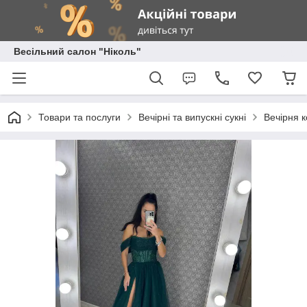
Весільний салон "Ніколь"
Товари та послуги
Вечірні та випускні сукні
Вечірня к