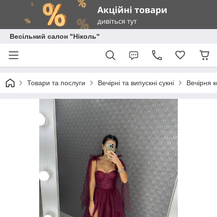
Весільний салон "Ніколь"
Товари та послуги
Вечірні та випускні сукні
Вечірня к