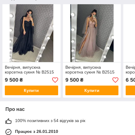
Вечірня, випускна
Вечірня, випускна
Вечі
корсетна сукня № В2515
корсетна сукня № В2515
корс
9 500
9 500
6 5
₴
₴
Купити
Купити
Про нас
100% позитивних з 54 відгуків за рік
Працює з 26.01.2010