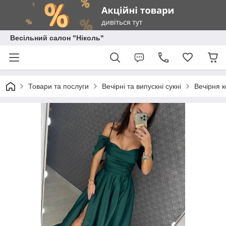
Весільний салон "Ніколь"
Товари та послуги
Вечірні та випускні сукні
Вечірня к