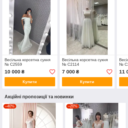
Весільна корсетна сукня
Весільна корсетна сукня
Весі
№ C2559
№ C2114
№ C
10 000
7 000
11 
₴
₴
Купити
Купити
Акційні пропозиції та новинки
–40%
–20%