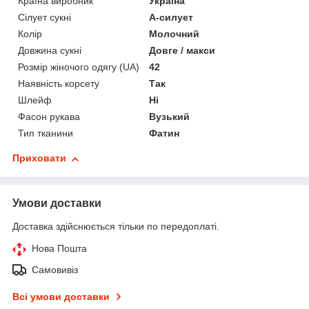
Країна виробник
Україна
Сілует сукні
А-силует
Колір
Молочний
Довжина сукні
Довге / макси
Розмір жіночого одягу (UA)
42
Наявність корсету
Так
Шлейф
Ні
Фасон рукава
Вузький
Тип тканини
Фатин
Приховати
Умови доставки
Доставка здійснюється тільки по передоплаті.
Нова Пошта
Самовивіз
Всі умови доставки