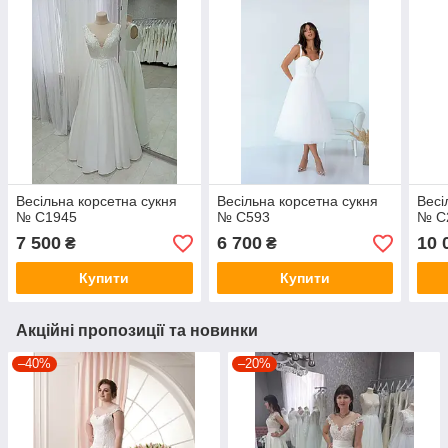
Весільна корсетна сукня
Весільна корсетна сукня
Весі
№ С1945
№ С593
№ С
7 500
6 700
10 
₴
₴
Купити
Купити
Акційні пропозиції та новинки
–40%
–20%