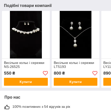
Подібні товари компанії
Весільне кольє і сережки
Весільне кольє і сережки
Весі
NS-26525
LТ5193
LY1
550
800
890
₴
₴
Купити
Купити
Про нас
100% позитивних з 54 відгуків за рік