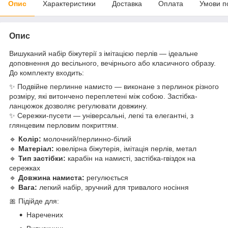
Опис
Характеристики
Доставка
Оплата
Умови п
Опис
Вишуканий
набір
біжутерії
з
імітацією
перлів —
ідеальне
доповнення
до
весільного,
вечірнього
або
класичного
образу.
До
комплекту
входить:
✨
Подвійне
перлинне
намисто —
виконане
з
перлинок
різного
розміру,
які
витончено
переплетені
між
собою.
Застібка-
ланцюжок
дозволяє
регулювати
довжину.
✨
Сережки-
пусети —
універсальні,
легкі
та
елегантні,
з
глянцевим
перловим
покриттям.
🔹
Колір:
молочний/
перлинно-
білий
🔹
Матеріал:
ювелірна
біжутерія,
імітація
перлів,
метал
🔹
Тип
застібки:
карабін
на
намисті,
застібка-
гвіздок
на
сережках
🔹
Довжина
намиста:
регулюється
🔹
Вага:
легкий
набір,
зручний
для
тривалого
носіння
🎀
Підійде
для:
Наречених