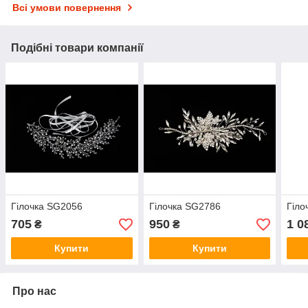
Всі умови повернення
Подібні товари компанії
Гілочка SG2056
Гілочка SG2786
Гіло
705
950
1 0
₴
₴
Купити
Купити
Про нас