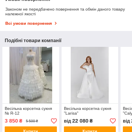
Законом не передбачено повернення та обмін даного товару
належної якості
Всі умови повернення
Подібні товари компанії
Весільна корсетна сукня
Весільна корсетна сукня
Весі
№ R-12
"Larisa"
"Cal
3 850
22 080
₴
від
₴
від
5 500 ₴
Купити
Купити