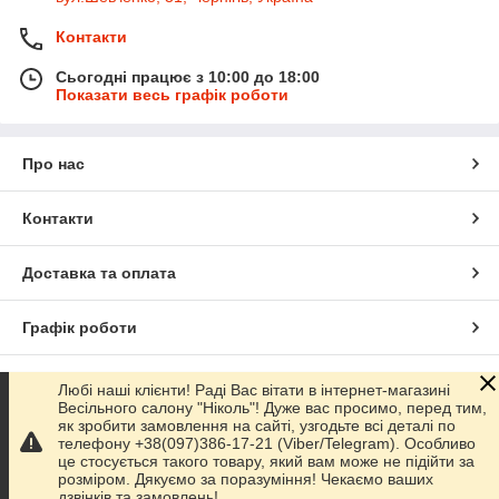
Контакти
Сьогодні працює з 10:00 до 18:00
Показати весь графік роботи
Про нас
Контакти
Доставка та оплата
Графік роботи
Повна версія сайту
Любі наші клієнти! Раді Вас вітати в інтернет-магазині
Весільного салону "Ніколь"! Дуже вас просимо, перед тим,
як зробити замовлення на сайті, узгодьте всі деталі по
Сайт створено на маркетплейсі
Prom.ua
телефону +38(097)386-17-21 (Viber/Telegram). Особливо
це стосується такого товару, який вам може не підійти за
розміром. Дякуємо за поразуміння! Чекаємо ваших
Політика конфіденційності
дзвінків та замовлень!