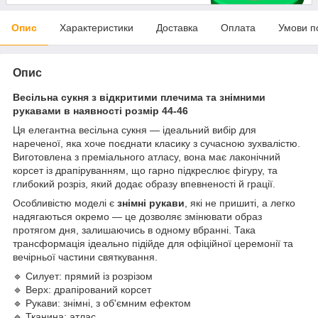
Опис
Характеристики
Доставка
Оплата
Умови п
Опис
Весільна сукня з відкритими плечима та знімними
рукавами в наявності розмір 44-46
Ця елегантна весільна сукня — ідеальний вибір для
нареченої, яка хоче поєднати класику з сучасною зухвалістю.
Виготовлена з преміального атласу, вона має лаконічний
корсет із драпіруванням, що гарно підкреслює фігуру, та
глибокий розріз, який додає образу впевненості й грації.
Особливістю моделі є
знімні рукави
, які не пришиті, а легко
надягаються окремо — це дозволяє змінювати образ
протягом дня, залишаючись в одному вбранні. Така
трансформація ідеально підійде для офіційної церемонії та
вечірньої частини святкування.
🔹 Силует: прямий із розрізом
🔹 Верх: драпірований корсет
🔹 Рукави: знімні, з об'ємним ефектом
🔹 Тканина: атлас