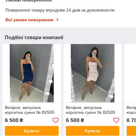
Повернення товару впродовж 14 днів за домовленістю
Всі умови повернення
Подібні товари компанії
Вечірня, випускна
Вечірня, випускна
Вечі
корсетна сукня № В2505
корсетна сукня № В2505
корс
6 500
6 500
6 7
₴
₴
Купити
Купити