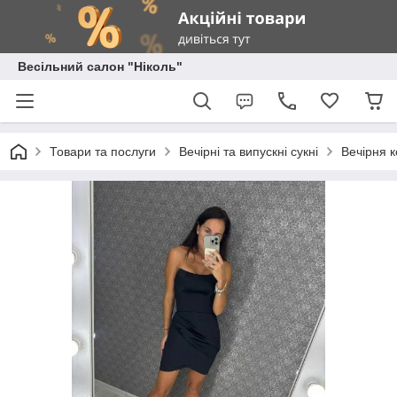
Весільний салон "Ніколь"
Товари та послуги
Вечірні та випускні сукні
Вечірня к