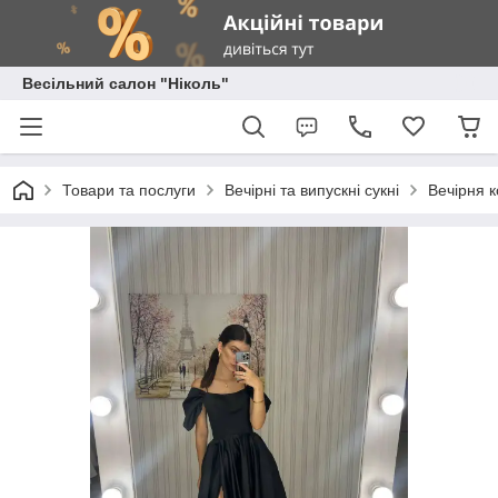
Весільний салон "Ніколь"
Товари та послуги
Вечірні та випускні сукні
Вечірня к