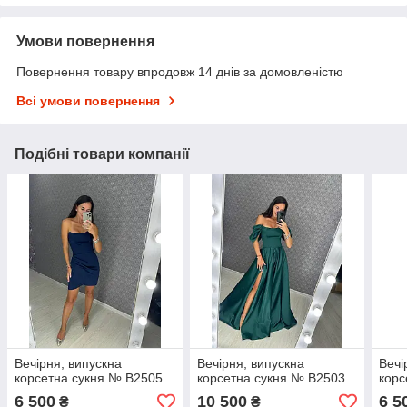
Умови повернення
Повернення товару впродовж 14 днів за домовленістю
Всі умови повернення
Подібні товари компанії
Вечірня, випускна
Вечірня, випускна
Вечі
корсетна сукня № В2505
корсетна сукня № В2503
корс
6 500
10 500
6 5
₴
₴