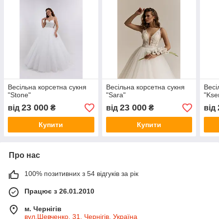
Весільна корсетна сукня
Весільна корсетна сукня
Весі
"Stone"
"Sara"
"Kse
23 000
23 000
від
₴
від
₴
від
Купити
Купити
Про нас
100% позитивних з 54 відгуків за рік
Працює з 26.01.2010
м. Чернігів
вул.Шевченко, 31, Чернігів, Україна