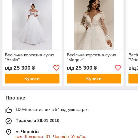
Весільна корсетна сукня
Весільна корсетна сукня
Весі
"Azalia"
"Maggie"
"Vet
25 300
25 300
від
₴
від
₴
від
Купити
Купити
Про нас
100% позитивних з 54 відгуків за рік
Працює з 26.01.2010
м. Чернігів
вул.Шевченко, 31, Чернігів, Україна