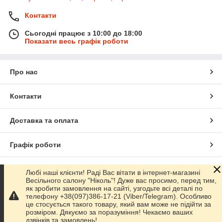
Контакти
Сьогодні працює з 10:00 до 18:00
Показати весь графік роботи
Про нас
Контакти
Доставка та оплата
Графік роботи
Повна версія сайту
Любі наші клієнти! Раді Вас вітати в інтернет-магазині
Весільного салону "Ніколь"! Дуже вас просимо, перед тим,
як зробити замовлення на сайті, узгодьте всі деталі по
Сайт створено на маркетплейсі
Prom.ua
телефону +38(097)386-17-21 (Viber/Telegram). Особливо
це стосується такого товару, який вам може не підійти за
розміром. Дякуємо за поразуміння! Чекаємо ваших
Політика конфіденційності
дзвінків та замовлень!