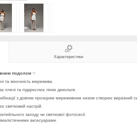
Характеристики
ивним подолом
✨
ні та жіночність мережива.
є плечі та підкреслює лінію декольте.
мбінації з довгим прозорим мереживним низом створює виразний сил
є святковий настрій.
коктейльного заходу чи святкової фотосесії.
німалістичними аксесуарами.