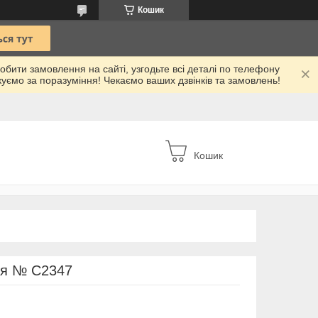
Кошик
робити замовлення на сайті, узгодьте всі деталі по телефону
куємо за поразуміння! Чекаємо ваших дзвінків та замовлень!
Кошик
ня № C2347