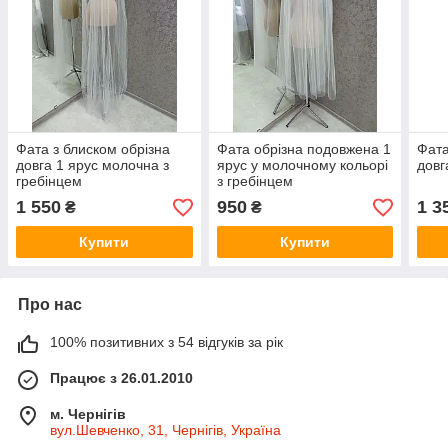
Фата з блиском обрізна
Фата обрізна подовжена 1
Фата
довга 1 ярус молочна з
ярус у молочному кольорі
довг
гребінцем
з гребінцем
1 550
950
1 3
₴
₴
Купити
Купити
Про нас
100% позитивних з 54 відгуків за рік
Працює з 26.01.2010
м. Чернігів
вул.Шевченко, 31, Чернігів, Україна