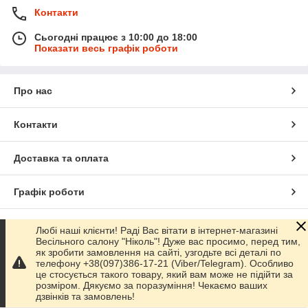
Контакти
Сьогодні працює з 10:00 до 18:00
Показати весь графік роботи
Про нас
Контакти
Доставка та оплата
Графік роботи
Повна версія сайту
Любі наші клієнти! Раді Вас вітати в інтернет-магазині
Весільного салону "Ніколь"! Дуже вас просимо, перед тим,
як зробити замовлення на сайті, узгодьте всі деталі по
Сайт створено на маркетплейсі
Prom.ua
телефону +38(097)386-17-21 (Viber/Telegram). Особливо
це стосується такого товару, який вам може не підійти за
розміром. Дякуємо за поразуміння! Чекаємо ваших
Політика конфіденційності
дзвінків та замовлень!