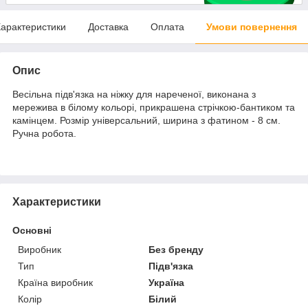
арактеристики
Доставка
Оплата
Умови повернення
Опис
Весільна підв'язка на ніжку для нареченої, виконана з
мережива в білому кольорі, прикрашена стрічкою-бантиком та
камінцем. Розмір універсальний, ширина з фатином - 8 см.
Ручна робота.
Характеристики
Основні
Виробник
Без бренду
Тип
Підв'язка
Країна виробник
Україна
Колір
Білий