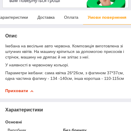
арактеристики
Доставка
Оплата
Умови повернення
Опис
Ікебана на весільне авто червона. Композиція виготовлена зі
штучних квітів. На машину кріпиться за допомогою присосків і
стрічок, машину не дряпає й не злітає з неї.
У наявності в червоному кольорі.
Параметри ікебани: сама квітка 26*26см, з фатином 37*37см,
одна частина фатину - 134 -140см, інша коротша - 110-115см
Приховати
Характеристики
Основні
Виробник
Без бренду