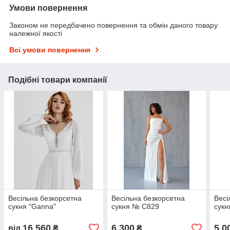
Умови повернення
Законом не передбачено повернення та обмін даного товару
належної якості
Всі умови повернення
Подібні товари компанії
Весільна безкорсетна
Весільна безкорсетна
Весі
сукня "Ganna"
сукня № С829
сук
16 560
6 300
5 0
від
₴
₴