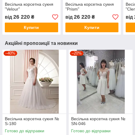
Весільна корсетна сукня
Весільна корсетна сукня
Весі
"Velour"
"Prism"
"Cle
26 220
26 220
від
₴
від
₴
від
Купити
Купити
Акційні пропозиції та новинки
–40%
–20%
Весільна корсетна сукня №
Весільна корсетна сукня №
S-180
SN-046
Готово до відправки
Готово до відправки