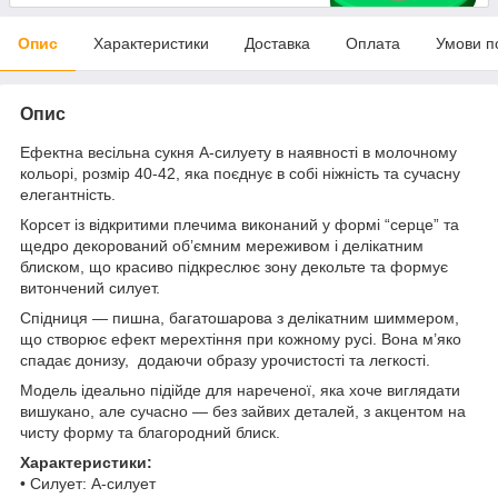
Опис
Характеристики
Доставка
Оплата
Умови п
Опис
Ефектна весільна сукня А-силуету в наявності в молочному
кольорі, розмір 40-42, яка поєднує в собі ніжність та сучасну
елегантність.
Корсет із відкритими плечима виконаний у формі “серце” та
щедро декорований об’ємним мереживом і делікатним
блиском, що красиво підкреслює зону декольте та формує
витончений силует.
Спідниця — пишна, багатошарова з делікатним шиммером,
що створює ефект мерехтіння при кожному русі. Вона м’яко
спадає донизу, додаючи образу урочистості та легкості.
Модель ідеально підійде для нареченої, яка хоче виглядати
вишукано, але сучасно — без зайвих деталей, з акцентом на
чисту форму та благородний блиск.
Характеристики:
• Силует: А-силует