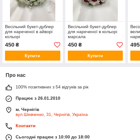
Весільний букет-дублер
Весільний букет-дублер
Весі
для нареченої в айворі
для нареченої в кольорі
вели
кольорі
марсала
наре
коль
450
450
495
₴
₴
Купити
Купити
Про нас
100% позитивних з 54 відгуків за рік
Працює з 26.01.2010
м. Чернігів
вул.Шевченко, 31, Чернігів, Україна
Контакти
Сьогодні працює з 10:00 до 18:00